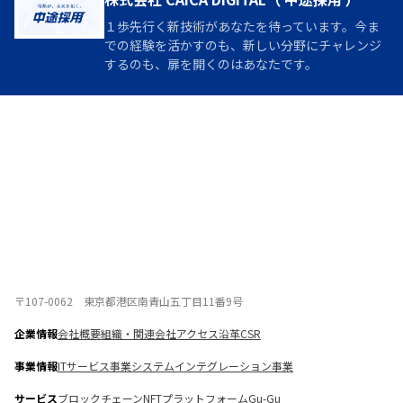
１歩先行く新技術があなたを待っています。今ま
での経験を活かすのも、新しい分野にチャレンジ
するのも、扉を開くのはあなたです。
〒107-0062 東京都港区南青山五丁目11番9号
企業情報
会社概要
組織・関連会社
アクセス
沿革
CSR
事業情報
ITサービス事業
システムインテグレーション事業
サービス
ブロックチェーン
NFTプラットフォーム
Gu-Gu