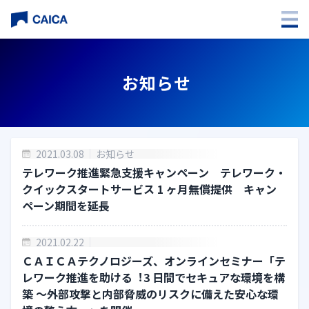
企業情報
お知らせ
会社概要
組織・関連会社
2021.03.08
お知らせ
アクセス
テレワーク推進緊急⽀援キャンペーン テレワーク・
クイックスタートサービス 1 ヶ⽉無償提供 キャン
沿革
ペーン期間を延⻑
事業紹介
2021.02.22
ITサービス事業
ＣＡＩＣＡテクノロジーズ、オンラインセミナー「テ
レワーク推進を助ける︕3 ⽇間でセキュアな環境を構
システムインテグレーション事業
築 〜外部攻撃と内部脅威のリスクに備えた安⼼な環