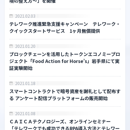
境の整え⽅〜」を開催
サービス
2021.02.03
ブロックチェーン
テレワーク推進緊急支援キャンペーン テレワーク・
クイックスタートサービス 1ヶ月無償提供
NFTプラットフォーム
2021.01.20
Gu-Gu
ブロックチェーンを活用したトークンエコノミープロ
ジェクト「Food Action for Horse’s」岩手県にて実
テレワーク・クイックスタート
証実験開始
セキュリティ診断サービス
2021.01.18
スマートコントラクトで暗号資産を謝礼として配布す
お知らせ
る アンケート配信プラットフォームの販売開始
お知らせ一覧
2021.01.08
採用情報
ＣＡＩＣＡテクノロジーズ、オンラインセミナー
「テレワークでも成功できるRPA導入方法とテレワー